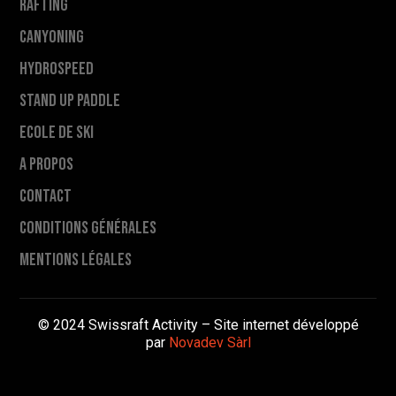
Rafting
Canyoning
Hydrospeed
Stand Up Paddle
Ecole de ski
A propos
Contact
Conditions générales
Mentions légales
© 2024 Swissraft Activity – Site internet développé
par
Novadev Sàrl
Bons cadeaux