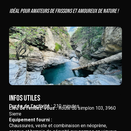
Idéal pour amateurs de frissons et amoureux de nature !
Infos utiles
Durée de l'activité :
210
minutes
Lieu de rendez-vous :
Route du simplon 103, 3960
Sierre
Equipement fourni :
Chaussures, veste et combinaison en néoprène,