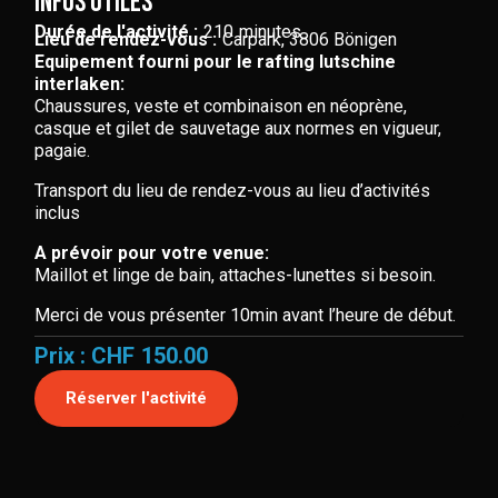
Infos utiles
Durée de l'activité :
210
minutes
Lieu de rendez-vous :
Carpark, 3806 Bönigen
Equipement fourni pour le rafting lutschine
interlaken:
Chaussures, veste et combinaison en néoprène,
casque et gilet de sauvetage aux normes en vigueur,
pagaie.
Transport du lieu de rendez-vous au lieu d’activités
inclus
A prévoir pour votre venue:
Maillot et linge de bain, attaches-lunettes si besoin.
Merci de vous présenter 10min avant l’heure de début.
Prix : CHF
150.00
Réserver l'activité