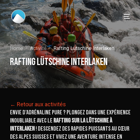
Home
Activité
Rafting Lütschine Interlaken
Rafting Lütschine Interlaken
← Retour aux activités
Envie d’adrénaline pure ? Plongez dans une expérience
inoubliable avec le
rafting sur la Lütschine à
Interlaken
! Descendez des rapides puissants au cœur
Français
des Alpes suisses et vivez une aventure intense en