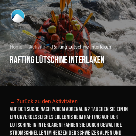
Home
Activité
Rafting Lütschine Interlaken
Rafting Lütschine Interlaken
← Zurück zu den Aktivitäten
Auf der Suche nach purem Adrenalin? Tauchen Sie ein in
ein unvergessliches Erlebnis beim Rafting auf der
Lütschine in Interlaken! Fahren Sie durch gewaltige
Deutsch
Stromschnellen im Herzen der Schweizer Alpen und