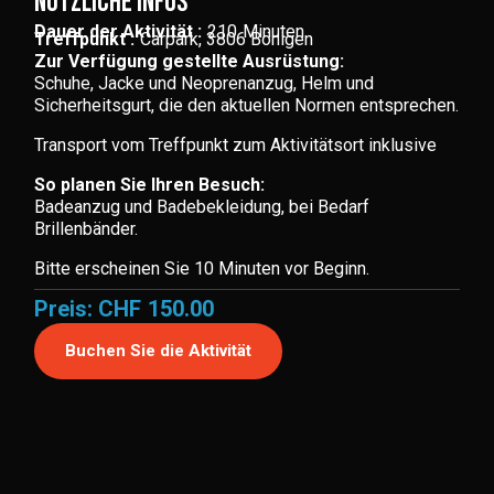
Nützliche Infos
Dauer der Aktivität :
210
Minuten
Treffpunkt :
Carpark, 3806 Bönigen
Zur Verfügung gestellte Ausrüstung:
Schuhe, Jacke und Neoprenanzug, Helm und
Sicherheitsgurt, die den aktuellen Normen entsprechen.
Transport vom Treffpunkt zum Aktivitätsort inklusive
So planen Sie Ihren Besuch:
Badeanzug und Badebekleidung, bei Bedarf
Brillenbänder.
Bitte erscheinen Sie 10 Minuten vor Beginn.
Preis: CHF
150.00
Buchen Sie die Aktivität